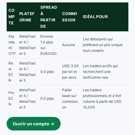
SPREAD
CO
PLATEF
À
COMMI
MP
IDÉAL POUR
ORME
PARTIR
SSION
TE
DE
Sta
MetaTrad
Environ
Les débutants qui
nda
er 4 /
1.4 pips
Aucune
préfèrent un prix unique
rd
MetaTrad
sur
tout compris
STP
er 5
EUR/USD
Ra
MetaTrad
USD 3.00
Les traders actifs qui
w
er 4 /
0.0 pips
par lot et
recherchent une
EC
MetaTrad
par sens
tarification raw
N
er 5
MetaTrad
Palier
Les traders
Pro
er 4 /
basé sur
professionnels et à fort
EC
0.0 pips
MetaTrad
commissi
volume à partir de USD
N
er 5
on
10,000
Ouvrir un compte →