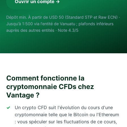
Ouvrir un compte →
Dépôt min. À partir de USD 50 (Standard STP et Raw ECN) ·
Jusqu'à 1:500 via l'entité de Vanuatu ; plafonds inférieurs
auprès des autres entités · Note 4.3/5
Comment fonctionne la
cryptomonnaie CFDs chez
Vantage ?
Un crypto CFD suit l'évolution du cours d'une
cryptomonnaie telle que le Bitcoin ou l'Ethereum
: vous spéculer sur les fluctuations de ce cours,